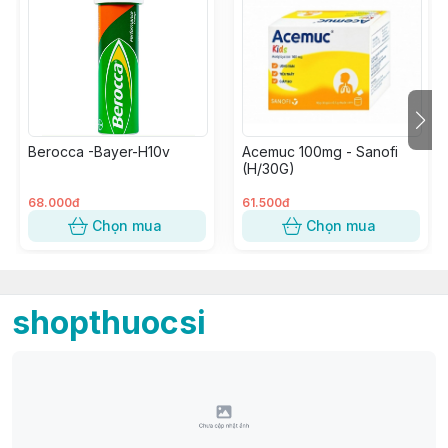
Berocca -Bayer-H10v
Acemuc 100mg - Sanofi
(H/30G)
68.000đ
61.500đ
Chọn mua
Chọn mua
shopthuocsi