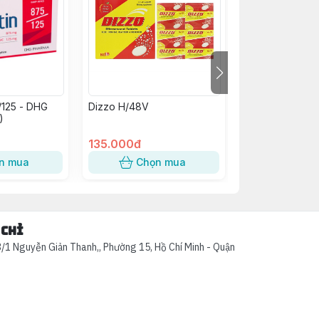
/125 - DHG
Dizzo H/48V
Kim Tiền Thảo
)
Abiphar (C/60v
135.000đ
58.000đ
n mua
Chọn mua
Chọn
 chỉ
/1 Nguyễn Giản Thanh,, Phường 15, Hồ Chí Minh - Quận