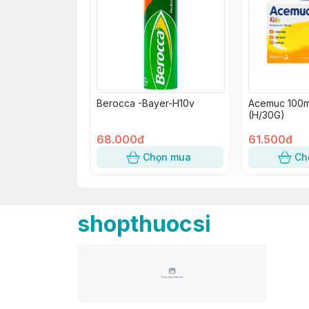
Berocca -Bayer-H10v
Acemuc 100m
(H/30G)
68.000đ
61.500đ
Chọn mua
Ch
shopthuocsi