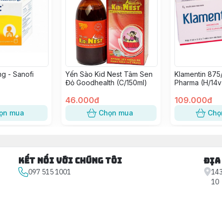
g - Sanofi
Yến Sào Kid Nest Tâm Sen
Klamentin 875
Đỏ Goodhealth (C/150ml)
Pharma (H/14v
46.000đ
109.000đ
ọn mua
Chọn mua
Chọ
Kết nối với chúng tôi
Địa
097 515 1001
143
10