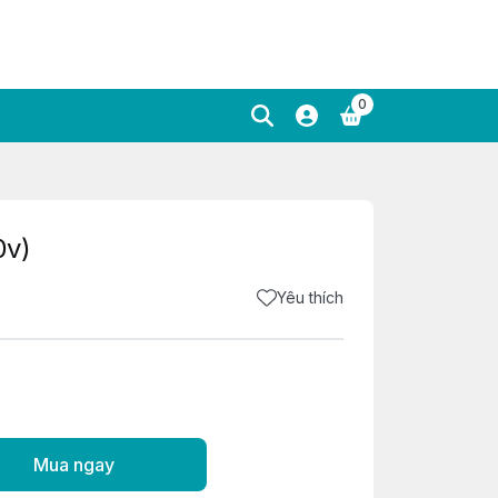
0
0v)
Yêu thích
Mua ngay