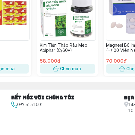
Kim Tiền Thảo Râu Mèo
Magnesi B6 I
Abiphar (C/60v)
(H/100 Viên N
58.000đ
70.000đ
ọn mua
Chọn mua
Chọ
Kết nối với chúng tôi
Địa
097 515 1001
143
10