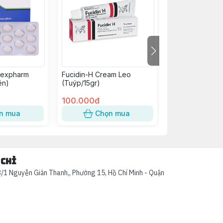
mexpharm
Fucidin-H Cream Leo
Hitavic 325/37.
én)
(Tuýp/15gr)
(h/60v)
100.000đ
98.000đ
n mua
Chọn mua
Chọn
 chỉ
/1 Nguyễn Giản Thanh,, Phường 15, Hồ Chí Minh - Quận