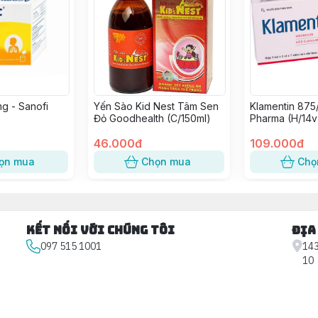
g - Sanofi
Yến Sào Kid Nest Tâm Sen
Klamentin 875
Đỏ Goodhealth (C/150ml)
Pharma (H/14v
46.000đ
109.000đ
ọn mua
Chọn mua
Chọ
Kết nối với chúng tôi
Địa
097 515 1001
143
10