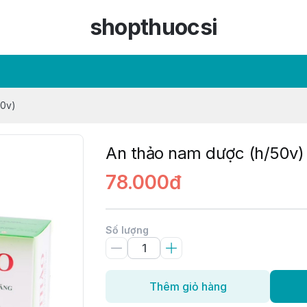
shopthuocsi
50v)
An thảo nam dược (h/50v)
78.000đ
Số lượng
Thêm giỏ hàng