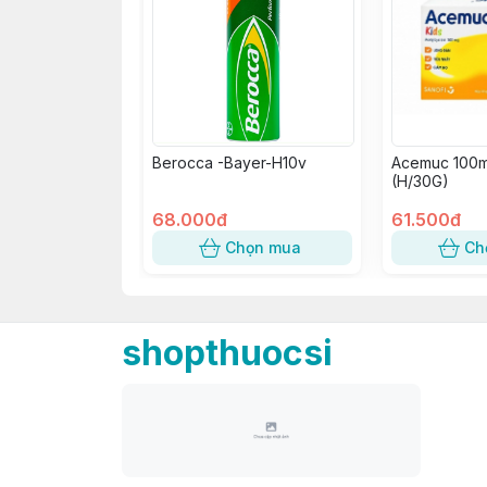
Berocca -Bayer-H10v
Acemuc 100m
(H/30G)
68.000đ
61.500đ
Chọn mua
Ch
shopthuocsi