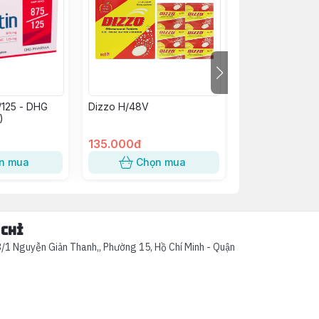
/125 - DHG
Dizzo H/48V
Kim Tiền Thảo
)
Abiphar (C/60v
135.000đ
58.000đ
n mua
Chọn mua
Chọn
 chỉ
/1 Nguyễn Giản Thanh,, Phường 15, Hồ Chí Minh - Quận