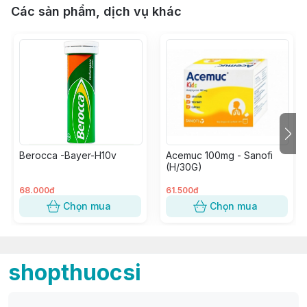
Các sản phẩm, dịch vụ khác
Berocca -Bayer-H10v
Acemuc 100mg - Sanofi
(H/30G)
68.000đ
61.500đ
Chọn mua
Chọn mua
shopthuocsi