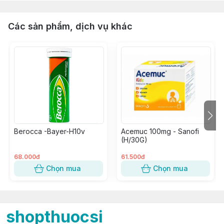
Các sản phẩm, dịch vụ khác
Berocca -Bayer-H10v
Acemuc 100mg - Sanofi
(H/30G)
68.000đ
61.500đ
Chọn mua
Chọn mua
shopthuocsi