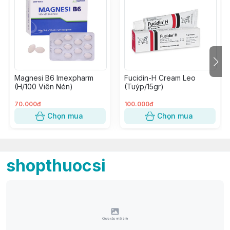
Magnesi B6 Imexpharm
Fucidin-H Cream Leo
(H/100 Viên Nén)
(Tuýp/15gr)
70.000đ
100.000đ
Chọn mua
Chọn mua
shopthuocsi