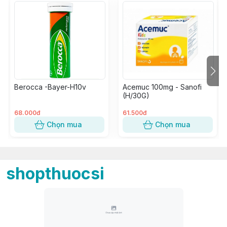
Berocca -Bayer-H10v
Acemuc 100mg - Sanofi
(H/30G)
68.000đ
61.500đ
Chọn mua
Chọn mua
shopthuocsi