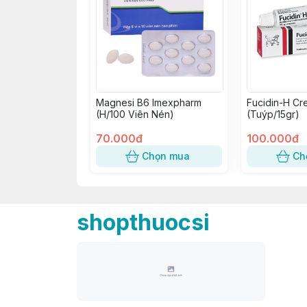
Magnesi B6 Imexpharm
Fucidin-H Cr
(H/100 Viên Nén)
(Tuýp/15gr)
70.000đ
100.000đ
Chọn mua
Ch
shopthuocsi