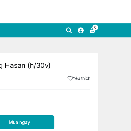
0
g Hasan (h/30v)
Yêu thích
Mua ngay