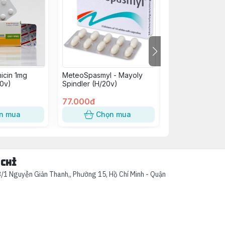
icin 1mg
MeteoSpasmyl - Mayoly
B Complex C Vi
0v)
Spindler (H/20v)
H/100V
77.000đ
75.000đ
n mua
Chọn mua
Chọn
 chỉ
/1 Nguyễn Giản Thanh,, Phường 15, Hồ Chí Minh - Quận