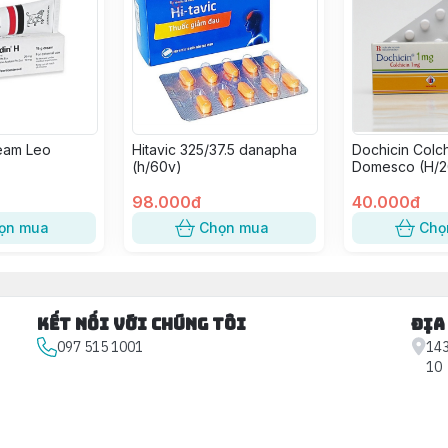
eam Leo
Hitavic 325/37.5 danapha
Dochicin Colch
(h/60v)
Domesco (H/2
98.000đ
40.000đ
ọn mua
Chọn mua
Chọ
Kết nối với chúng tôi
Địa
097 515 1001
143
10