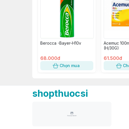
Berocca -Bayer-H10v
Acemuc 100m
(H/30G)
68.000đ
61.500đ
Chọn mua
Ch
shopthuocsi