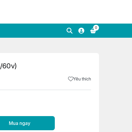
0
/60v)
Yêu thích
Mua ngay