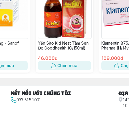
g - Sanofi
Yến Sào Kid Nest Tâm Sen
Klamentin 875
Đỏ Goodhealth (C/150ml)
Pharma (H/14v
46.000đ
109.000đ
ọn mua
Chọn mua
Chọ
Kết nối với chúng tôi
Địa
097 515 1001
143
10