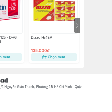
/125 - DHG
Dizzo H/48V
Kim Tiền Thảo
)
Abiphar (C/60v
135.000đ
58.000đ
n mua
Chọn mua
Chọn
 chỉ
/1 Nguyễn Giản Thanh,, Phường 15, Hồ Chí Minh - Quận