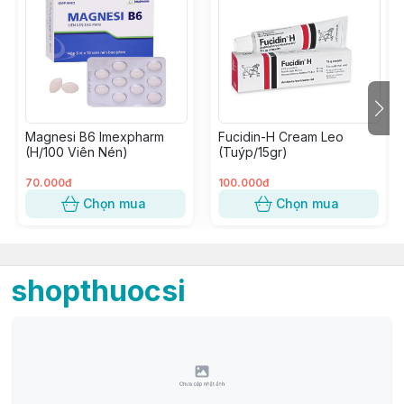
Magnesi B6 Imexpharm
Fucidin-H Cream Leo
(H/100 Viên Nén)
(Tuýp/15gr)
70.000đ
100.000đ
Chọn mua
Chọn mua
shopthuocsi